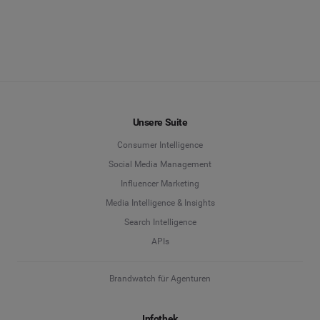
authentische und wertvolle Rückmeldungen, die
Ihre Kund:innen über Ihre Marke veröffentlicht
haben.
ENTDECKEN LISTEN
Unsere Suite
Consumer Intelligence
Social Media Management
Influencer Marketing
Media Intelligence & Insights
Search Intelligence
APIs
Brandwatch für Agenturen
Infothek