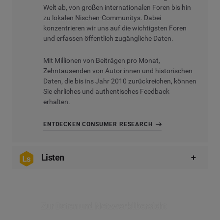
Welt ab, von großen internationalen Foren bis hin
zu lokalen Nischen-Communitys. Dabei
konzentrieren wir uns auf die wichtigsten Foren
und erfassen öffentlich zugängliche Daten.
Mit Millionen von Beiträgen pro Monat,
Zehntausenden von Autor:innen und historischen
Daten, die bis ins Jahr 2010 zurückreichen, können
Sie ehrliches und authentisches Feedback
erhalten.
ENTDECKEN CONSUMER RESEARCH
Listen
Listen
bietet Ihnen die Möglichkeit, auf eine
Vielzahl von Foren-Erwähnungen des letzten
Jahres zuzugreifen, die sich über globale Foren
Zur Daten und Netzwerkübersicht
und lokale Communitys erstrecken. Erhalten Sie