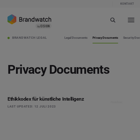
KONTAKT
BRANDWATCH LEGAL
Legal Documents
Privacy Documents
Security Do
Privacy Documents
Ethikkodex für künstliche Intelligenz
Ansehen
LAST UPDATED: 12 JULI 2023