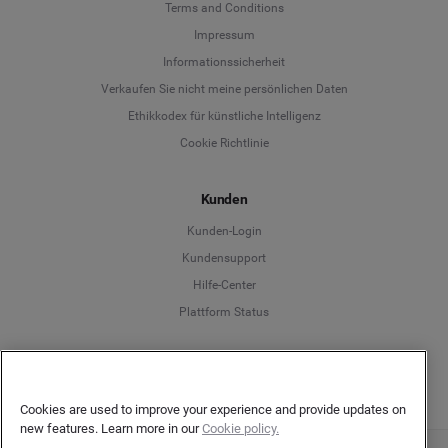
Terms and Conditions
Language
Impressum
Informationssicherheit
Deutsch
Verkaufen Sie nicht meine persönlichen Daten
Ethikkodex für künstliche Intelligenz
English
Cookie Richtlinie
Español
Kunden
Français
Kunden-Login
Kundensupport
Italiano
Hilfe-Center
Plattform Status
Deutsch
Cookies are used to improve your experience and provide updates on
new features. Learn more in our
Cookie policy.