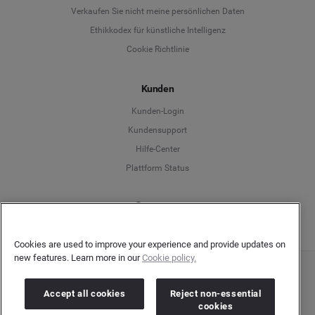
Deutsch
Verkaufen Sie nicht meine persönlichen Daten
Ethikkodex für künstliche Intelligenz
English
Cookie Richtlinie
Español
Kunden
Français
Kunden-Login
Kundensupport
Italiano
Hilfe-Center
Plattform Status
Deutsch
Cookies are used to improve your experience and provide updates on
new features. Learn more in our
Cookie policy.
Copyright © 2026 Brandwatch. Alle Rechte vorbehalten. De-Saint-Exupéry-Straße 10,
60549 Frankfurt/Main
Accept all cookies
Reject non-essential
Registergericht: Amtsgericht Frankfurt am Main | Registernummer: HRB 138083 |
cookies
Umsatzsteuer-Identifikationsnummer: DE278408482