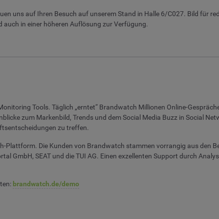
euen uns auf Ihren Besuch auf unserem Stand in Halle 6/C027. Bild für re
d auch in einer höheren Auflösung zur Verfügung.
onitoring Tools. Täglich „erntet“ Brandwatch Millionen Online-Gespräche
Einblicke zum Markenbild, Trends und dem Social Media Buzz in Social Ne
ftsentscheidungen zu treffen.
h-Plattform. Die Kunden von Brandwatch stammen vorrangig aus den Ber
tal GmbH, SEAT und die TUI AG. Einen exzellenten Support durch Analys
sten:
brandwatch.de/demo