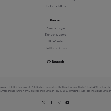
English
Cookie Richtlinie
Español
Kunden
Français
Kunden-Login
Kundensupport
Italiano
Hilfe-Center
Plattform Status
Deutsch
pyright © 2026 Brandwatch. Alle Rechte vorbehalten. De-Saint-Exupéry-Straße 10, 60549 Frankfurt/M
t: Amtsgericht Frankfurt am Main | Registernummer: HRB 138083 | Umsatzsteuer-Identifikationsnumm