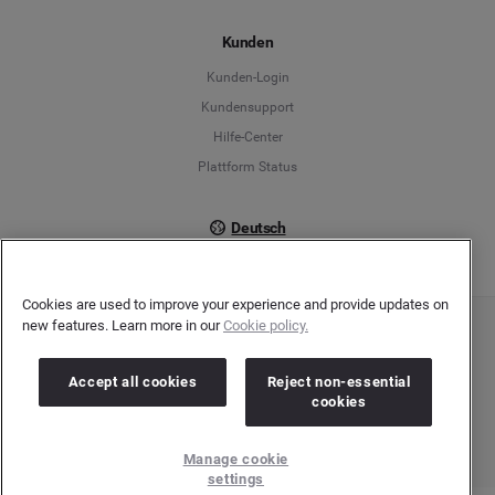
Español
Kunden
Français
Kunden-Login
Kundensupport
Italiano
Hilfe-Center
Plattform Status
Deutsch
Cookies are used to improve your experience and provide updates on
new features. Learn more in our
Cookie policy.
Copyright © 2026 Brandwatch. Alle Rechte vorbehalten. De-Saint-Exupéry-Straße 10,
60549 Frankfurt/Main
Registergericht: Amtsgericht Frankfurt am Main | Registernummer: HRB 138083 |
Accept all cookies
Reject non-essential
Umsatzsteuer-Identifikationsnummer: DE278408482
cookies
Manage cookie
settings