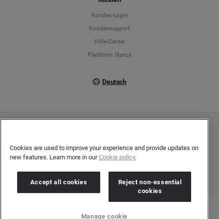
Français
Kunden-Login
Kundensupport
Italiano
Hilfe-Center
Plattform Status
Deutsch
Copyright © 2026 Brandwatch. Alle Rechte vorbehalten. De-Saint-Exupéry-Straße 10,
60549 Frankfurt/Main
Registergericht: Amtsgericht Frankfurt am Main | Registernummer: HRB 138083 |
Cookies are used to improve your experience and provide updates on
Umsatzsteuer-Identifikationsnummer: DE278408482
new features. Learn more in our
Cookie policy.
Accept all cookies
Reject non-essential
cookies
Manage cookie