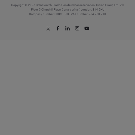
Copyright © 2026 Brandwatch. Todos los derechos reservados. Cision Group Ltd, 7th
Floor, 5 Churchill Place, Canary Wharf, London, E14 5HU
Company number: 03898053 | VAT number: 754 750 710