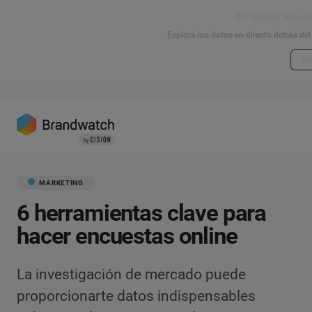
⚽ Football Attenti
Explora los datos en directo detrás de
Exp
MARKETING
6 herramientas clave para
hacer encuestas online
La investigación de mercado puede
proporcionarte datos indispensables