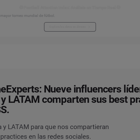
⚽ Football Attention Index: Análisis en Tiempo Real ⚽
l mayor torneo mundial de fútbol.
Explora los datos en directo
Experts: Nueve influencers líde
y LATAM comparten sus best pr
S.
a y LATAM para que nos compartieran
practices en las redes sociales.