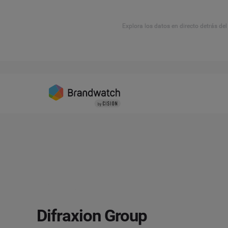
Explora los datos en directo detrás de
Difraxion Group