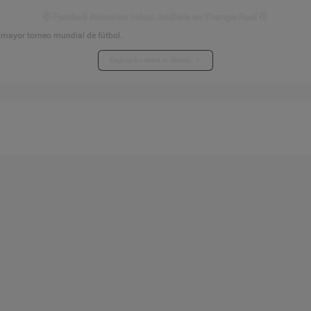
⚽ Football Attention Index: Análisis en Tiempo Real ⚽
l mayor torneo mundial de fútbol.
Explora los datos en directo