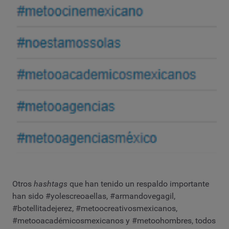
Otros
hashtags
que han tenido un respaldo importante
han sido #yolescreoaellas, #armandovegagil,
#botellitadejerez, #metoocreativosmexicanos,
#metooacadémicosmexicanos y #metoohombres, todos