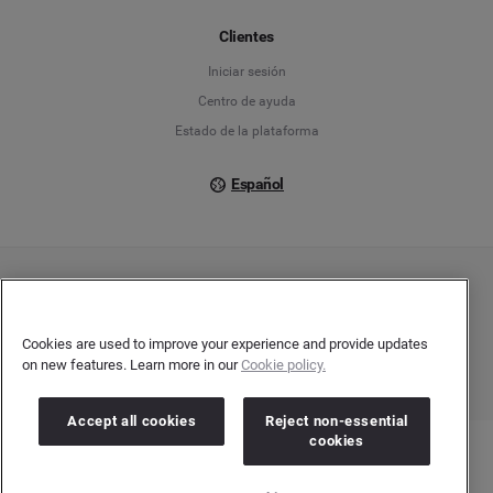
Français
Clientes
Iniciar sesión
Italiano
Centro de ayuda
Estado de la plataforma
Español
Copyright © 2026 Brandwatch. Todos los derechos reservados. Cision Group Ltd, 7th
Floor, 5 Churchill Place, Canary Wharf, London, E14 5HU
Company number: 03898053 | VAT number: 754 750 710
Cookies are used to improve your experience and provide updates
on new features. Learn more in our
Cookie policy.
Accept all cookies
Reject non-essential
cookies