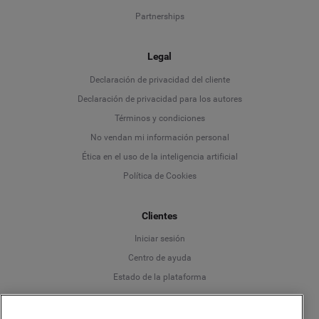
Partnerships
Legal
Language
Declaración de privacidad del cliente
Declaración de privacidad para los autores
Deutsch
Términos y condiciones
No vendan mi información personal
English
Ética en el uso de la inteligencia artificial
Política de Cookies
Español
Clientes
Français
Iniciar sesión
Italiano
Centro de ayuda
Estado de la plataforma
Español