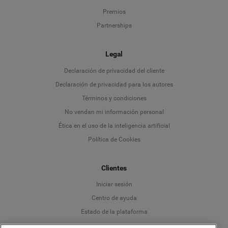
Premios
Partnerships
Legal
Language
Declaración de privacidad del cliente
Declaración de privacidad para los autores
Deutsch
Términos y condiciones
No vendan mi información personal
English
Ética en el uso de la inteligencia artificial
Política de Cookies
Español
Clientes
Français
Iniciar sesión
Italiano
Centro de ayuda
Estado de la plataforma