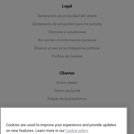
Legal
Language
Declaración de privacidad del cliente
Declaración de privacidad para los autores
Deutsch
Términos y condiciones
No vendan mi información personal
English
Ética en el uso de la inteligencia artificial
Política de Cookies
Español
Clientes
Français
Iniciar sesión
Italiano
Centro de ayuda
Estado de la plataforma
Español
Cookies are used to improve your experience and provide updates
on new features. Learn more in our
Cookie policy.