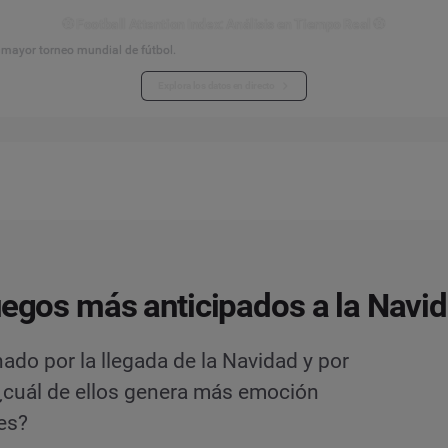
⚽ Football Attention Index: Análisis en Tiempo Real ⚽
l mayor torneo mundial de fútbol.
Explora los datos en directo
uegos más anticipados a la Navi
do por la llegada de la Navidad y por
 ¿cuál de ellos genera más emoción
es?