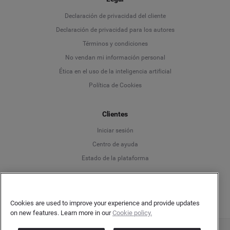
Language
Declaración de privacidad del cliente
Declaración de privacidad para los autores
Deutsch
Términos y condiciones
No vendan mi información personal
English
Ética en el uso de la inteligencia artificial
Política de Cookies
Español
Clientes
Français
Iniciar sesión
Italiano
Centro de ayuda
Estado de la plataforma
Español
Cookies are used to improve your experience and provide updates
on new features. Learn more in our
Cookie policy.