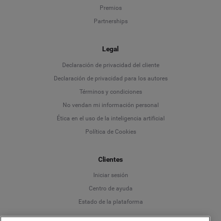
Premios
Partnerships
Legal
Language
Declaración de privacidad del cliente
Declaración de privacidad para los autores
Deutsch
Términos y condiciones
No vendan mi información personal
English
Ética en el uso de la inteligencia artificial
Política de Cookies
Español
Clientes
Français
Iniciar sesión
Italiano
Centro de ayuda
Estado de la plataforma