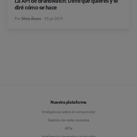
La API de Brandwatch: Dime qué quieres y te
diré cómo se hace
Por
Silvia Álvaro
25 jul 2019
Nuestra plataforma
Inteligencia sobre el consumidor
Gestión de redes sociales
APIs
Inteligencia de medios e insights