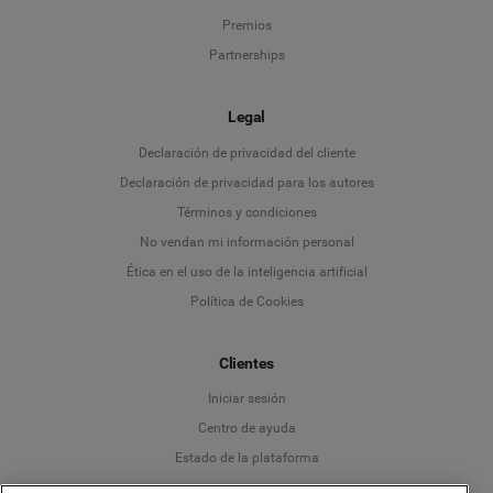
Premios
Partnerships
Legal
Language
Declaración de privacidad del cliente
Declaración de privacidad para los autores
Deutsch
Términos y condiciones
No vendan mi información personal
English
Ética en el uso de la inteligencia artificial
Política de Cookies
Español
Clientes
Français
Iniciar sesión
Italiano
Centro de ayuda
Estado de la plataforma