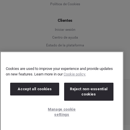
Política de Cookies
Español
Clientes
Français
Iniciar sesión
Italiano
Centro de ayuda
Estado de la plataforma
Español
Cookies are used to improve your experience and provide updates
on new features. Learn more in our
Cookie policy.
Accept all cookies
Reject non-essential
Copyright © 2026 Brandwatch. Todos los derechos reservados. Cision Group Ltd, 7th
cookies
Floor, 5 Churchill Place, Canary Wharf, London, E14 5HU
Company number: 03898053 | VAT number: 754 750 710
Manage cookie
settings