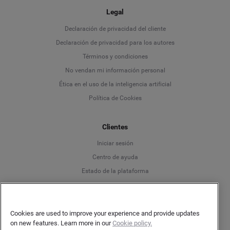
Legal
Language
Declaración de privacidad del cliente
Declaración de privacidad para los autores
Deutsch
Términos y condiciones
No vendan mi información personal
English
Ética en el uso de la inteligencia artificial
Política de Cookies
Español
Clientes
Français
Iniciar sesión
Italiano
Centro de ayuda
Estado de la plataforma
Español
Cookies are used to improve your experience and provide updates
on new features. Learn more in our
Cookie policy.