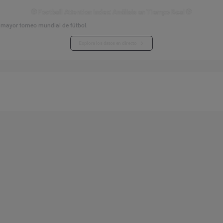
⚽ Football Attention Index: Análisis en Tiempo Real ⚽
l mayor torneo mundial de fútbol.
Explora los datos en directo