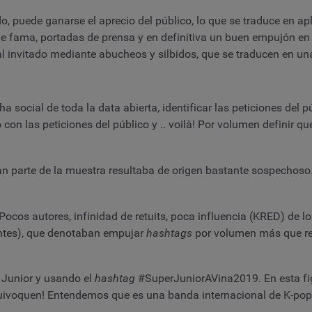
do, puede ganarse el aprecio del público, lo que se traduce en ap
e fama, portadas de prensa y en definitiva un buen empujón en 
l invitado mediante abucheos y silbidos, que se traducen en u
ha social de toda la data abierta, identificar las peticiones del 
o con las peticiones del público y .. voilà! Por volumen definir q
an parte de la muestra resultaba de origen bastante sospechoso. 
Pocos autores, infinidad de retuits, poca influencia (KRED) de
entes), que denotaban empujar
hashtags
por volumen más que ref
 Junior y usando el
hashtag
#SuperJuniorAVina2019. En esta fi
uivoquen! Entendemos que es una banda internacional de K-pop