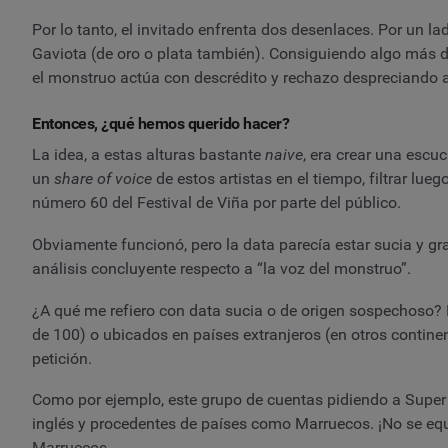
Por lo tanto, el invitado enfrenta dos desenlaces. Por un la
Gaviota (de oro o plata también). Consiguiendo algo más d
el monstruo actúa con descrédito y rechazo despreciando a
Entonces, ¿qué hemos querido hacer?
La idea, a estas alturas bastante
naive
, era crear una escuc
un
share of voice
de estos artistas en el tiempo, filtrar lueg
número 60 del Festival de Viña por parte del público.
Obviamente funcionó, pero la data parecía estar sucia y gr
análisis concluyente respecto a “la voz del monstruo”.
¿A qué me refiero con data sucia o de origen sospechoso? 
de 100) o ubicados en países extranjeros (en otros contin
petición.
Como por ejemplo, este grupo de cuentas pidiendo a Super
inglés y procedentes de países como Marruecos. ¡No se eq
Marruecos.