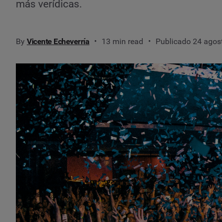
más verídicas.
By
Vicente Echeverría
13 min read
Publicado 24 agos