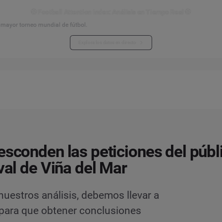
⚽ Football Attention Index: Análisis en Tiempo Real ⚽
l mayor torneo mundial de fútbol.
Explora los datos en directo
esconden las peticiones del públ
ival de Viña del Mar
uestros análisis, debemos llevar a
 para que obtener conclusiones