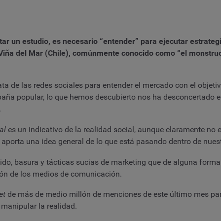
r un estudio, es necesario “entender” para ejecutar estrateg
de Viña del Mar (Chile), comúnmente conocido como “el monstruo”
data de las redes sociales para entender el mercado con el obj
paña popular, lo que hemos descubierto nos ha desconcertado 
.
al
es un indicativo de la realidad social, aunque claramente no e
 aporta una idea general de lo que está pasando dentro de nues
o, basura y tácticas sucias de marketing que de alguna forma u
ión de los medios de comunicación.
et
de más de medio millón de menciones de este último mes para
 manipular la realidad.