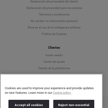
Language
Declaración de privacidad del cliente
Declaración de privacidad para los autores
Deutsch
Términos y condiciones
No vendan mi información personal
English
Ética en el uso de la inteligencia artificial
Política de Cookies
Español
Clientes
Français
Iniciar sesión
Italiano
Centro de ayuda
Estado de la plataforma
Español
Cookies are used to improve your experience and provide updates
on new features. Learn more in our
Cookie policy.
Accept all cookies
Reject non-essential
Copyright © 2026 Brandwatch. Todos los derechos reservados. Cision Group Ltd, 7th