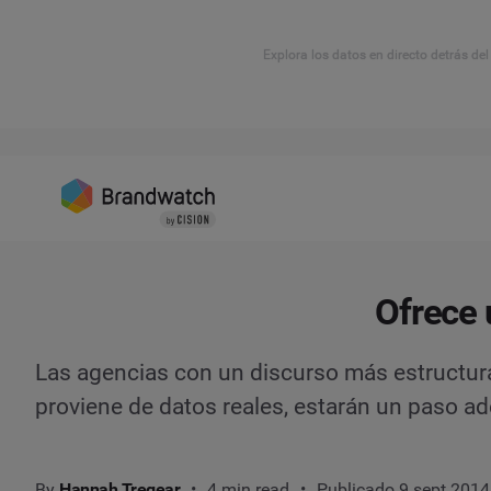
Explora los datos en directo detrás de
Ofrece 
Las agencias con un discurso más estructu
proviene de datos reales, estarán un paso ad
By
Hannah Tregear
4 min read
Publicado 9 sept 2014