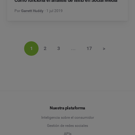
Cómo funciona el análisis de texto en Social Media
Por
Garrett Huddy
1 jul 2019
1
2
3
…
17
>
Nuestra plataforma
Inteligencia sobre el consumidor
Gestión de redes sociales
APIs