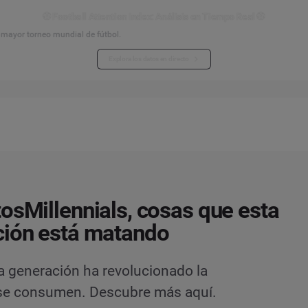
⚽ Football Attention Index: Análisis en Tiempo Real ⚽
l mayor torneo mundial de fútbol.
Explora los datos en directo
osMillennials, cosas que esta
ción está matando
a generación ha revolucionado la
 se consumen. Descubre más aquí.