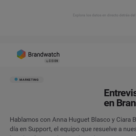
Explora los datos en directo detrás de
MARKETING
Entrevi
en Bra
Hablamos con Anna Huguet Blasco y Ciara Bo
día en Support, el equipo que resuelve a nue