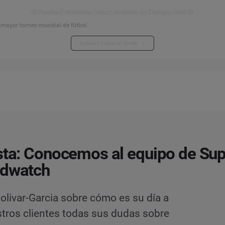
⚽ Football Attention Index: Análisis en Tiempo Real ⚽
l mayor torneo mundial de fútbol.
Explora los datos en directo
sta: Conocemos al equipo de Su
ndwatch
livar-Garcia sobre cómo es su día a
stros clientes todas sus dudas sobre