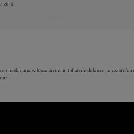
en 2018.
Leer el informe
 en recibir una valoración de un trillón de dólares. La razón f
ime.