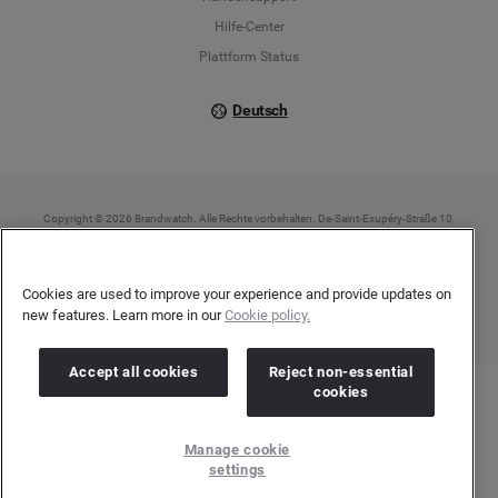
Italiano
Hilfe-Center
Plattform Status
Deutsch
Copyright © 2026 Brandwatch. Alle Rechte vorbehalten. De-Saint-Exupéry-Straße 10,
60549 Frankfurt/Main
Registergericht: Amtsgericht Frankfurt am Main | Registernummer: HRB 138083 |
Umsatzsteuer-Identifikationsnummer: DE278408482
Cookies are used to improve your experience and provide updates on
new features. Learn more in our
Cookie policy.
Accept all cookies
Reject non-essential
cookies
Manage cookie
settings