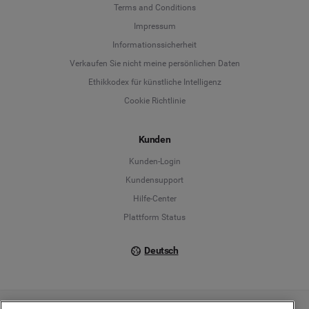
Terms and Conditions
Language
Impressum
Informationssicherheit
Deutsch
Verkaufen Sie nicht meine persönlichen Daten
Ethikkodex für künstliche Intelligenz
English
Cookie Richtlinie
Español
Kunden
Français
Kunden-Login
Kundensupport
Italiano
Hilfe-Center
Plattform Status
Deutsch