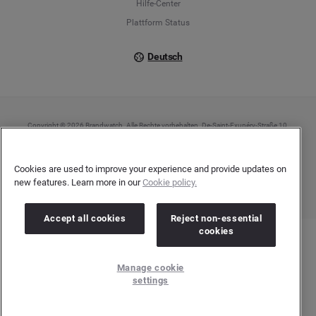
Hilfe-Center
Plattform Status
Deutsch
Copyright © 2026 Brandwatch. Alle Rechte vorbehalten. De-Saint-Exupéry-Straße 10,
60549 Frankfurt/Main
Registergericht: Amtsgericht Frankfurt am Main | Registernummer: HRB 138083 |
Umsatzsteuer-Identifikationsnummer: DE278408482
Cookies are used to improve your experience and provide updates on
new features. Learn more in our
Cookie policy.
Accept all cookies
Reject non-essential
cookies
Manage cookie
settings