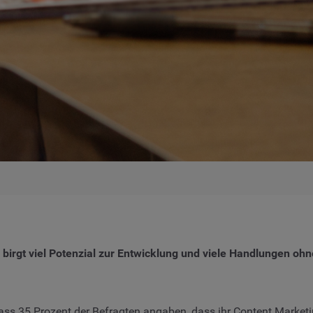
 birgt viel Potenzial zur Entwicklung und viele Handlungen o
ss 35 Prozent der Befragten angaben, dass ihr Content Market