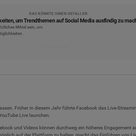
DAS KÖNNTE IHNEN GEFALLEN
keiten, um Trendthemen auf Social Media ausfindig zu mac
tzliches Mittel sein, um
öglichkeiten.
Den Artikel lesen
ssen. Früher in diesem Jahr führte Facebook das Live-Streamin
h YouTube Live launchen.
acebook und Videos können durchweg ein höheres Engagement au
 möglich auf der Plattform zu halten, macht das Einführen von L