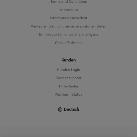
Terms and Conditions
Language
Impressum
Informationssicherheit
Deutsch
Verkaufen Sie nicht meine persönlichen Daten
Ethikkodex für künstliche Intelligenz
English
Cookie Richtlinie
Español
Kunden
Français
Kunden-Login
Kundensupport
Italiano
Hilfe-Center
Plattform Status
Deutsch