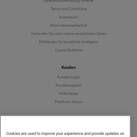
Datenschutzerklärung Urheber
Terms and Conditions
Language
Impressum
Informationssicherheit
Deutsch
Verkaufen Sie nicht meine persönlichen Daten
Ethikkodex für künstliche Intelligenz
English
Cookie Richtlinie
Español
Kunden
Français
Kunden-Login
Kundensupport
Italiano
Hilfe-Center
Plattform Status
Deutsch
Cookies are used to improve your experience and provide updates on