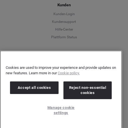
Kunden
Français
Kunden-Login
Kundensupport
Italiano
Hilfe-Center
Plattform Status
Deutsch
Cookies are used to improve your experience and provide updates on
new features. Learn more in our
Cookie policy.
Copyright © 2026 Brandwatch. Alle Rechte vorbehalten. De-Saint-Exupéry-Straße 10,
60549 Frankfurt/Main
Accept all cookies
Reject non-essential
Registergericht: Amtsgericht Frankfurt am Main | Registernummer: HRB 138083 |
cookies
Umsatzsteuer-Identifikationsnummer: DE278408482
Manage cookie
settings