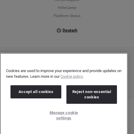
Italiano
Hilfe-Center
Plattform Status
Deutsch
Copyright © 2026 Brandwatch. Alle Rechte vorbehalten. De-Saint-Exupéry-Straße 10,
60549 Frankfurt/Main
Registergericht: Amtsgericht Frankfurt am Main | Registernummer: HRB 138083 |
Cookies are used to improve your experience and provide updates on
Umsatzsteuer-Identifikationsnummer: DE278408482
new features. Learn more in our
Cookie policy.
Accept all cookies
Reject non-essential
cookies
Manage cookie
settings