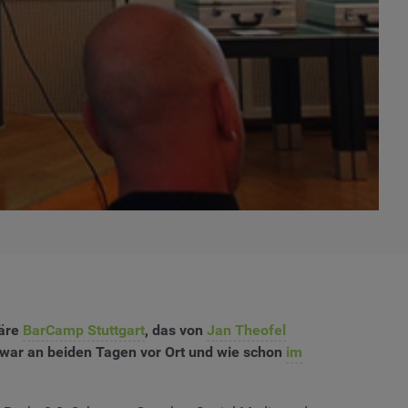
däre
BarCamp Stuttgart
, das von
Jan Theofel
h war an beiden Tagen vor Ort und wie schon
im