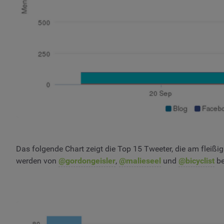
Das folgende Chart zeigt die Top 15 Tweeter, die am fleiß
werden von
@gordongeisler
,
@malieseel
und
@bicyclist
be