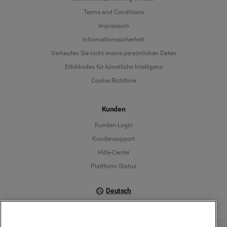
Terms and Conditions
Language
Impressum
Informationssicherheit
Deutsch
Verkaufen Sie nicht meine persönlichen Daten
Ethikkodex für künstliche Intelligenz
English
Cookie Richtlinie
Español
Kunden
Français
Kunden-Login
Kundensupport
Italiano
Hilfe-Center
Plattform Status
Deutsch