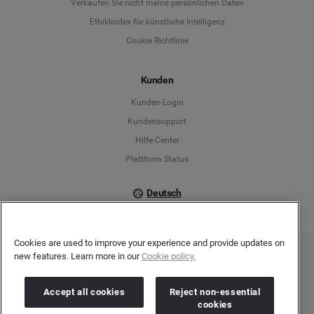
Verkaufen Sie nicht meine persönlichen Daten
Ethikkodex für künstliche Intelligenz
English
Cookie Richtlinie
Español
Kunden
Français
Kunden-Login
Kundensupport
Italiano
Hilfe-Center
Plattform Status
Deutsch
Cookies are used to improve your experience and provide updates on
new features. Learn more in our
Cookie policy.
Copyright © 2026 Brandwatch. Alle Rechte vorbehalten. De-Saint-Exupéry-Straße 10,
60549 Frankfurt/Main
Registergericht: Amtsgericht Frankfurt am Main | Registernummer: HRB 138083 |
Accept all cookies
Reject non-essential
Umsatzsteuer-Identifikationsnummer: DE278408482
cookies