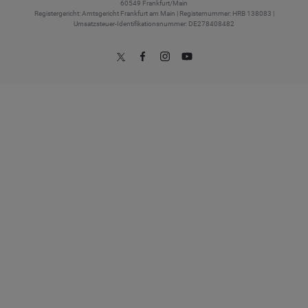
60549 Frankfurt/Main
Registergericht: Amtsgericht Frankfurt am Main | Registernummer: HRB 138083 |
Umsatzsteuer-Identifikationsnummer: DE278408482