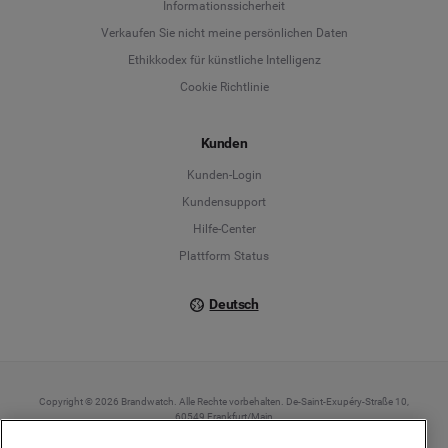
Informationssicherheit
Deutsch
Verkaufen Sie nicht meine persönlichen Daten
Ethikkodex für künstliche Intelligenz
English
Cookie Richtlinie
Español
Kunden
Français
Kunden-Login
Kundensupport
Italiano
Hilfe-Center
Plattform Status
Deutsch
Copyright © 2026 Brandwatch. Alle Rechte vorbehalten. De-Saint-Exupéry-Straße 10,
60549 Frankfurt/Main
Registergericht: Amtsgericht Frankfurt am Main | Registernummer: HRB 138083 |
Umsatzsteuer-Identifikationsnummer: DE278408482