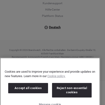
Kundensupport
Italiano
Hilfe-Center
Plattform Status
Deutsch
Copyright © 2026 Brandwatch. Alle Rechte vorbehalten. De-Saint-Exupéry-Straße 10,
60549 Frankfurt/Main
Registergericht: Amtsgericht Frankfurt am Main | Registernummer: HRB 138083 |
Umsatzsteuer-Identifikationsnummer: DE278408482
Cookies are used to improve your experience and provide updates on
new features. Learn more in our
Cookie policy.
Accept all cookies
Reject non-essential
cookies
Manage cookie