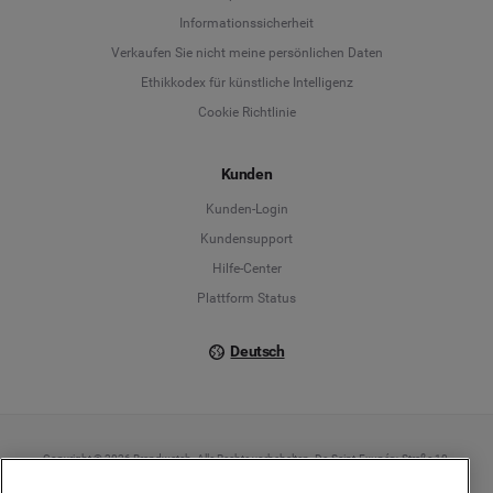
Informationssicherheit
Deutsch
Verkaufen Sie nicht meine persönlichen Daten
Ethikkodex für künstliche Intelligenz
English
Cookie Richtlinie
Español
Kunden
Français
Kunden-Login
Kundensupport
Italiano
Hilfe-Center
Plattform Status
Deutsch
Copyright © 2026 Brandwatch. Alle Rechte vorbehalten. De-Saint-Exupéry-Straße 10,
60549 Frankfurt/Main
Registergericht: Amtsgericht Frankfurt am Main | Registernummer: HRB 138083 |