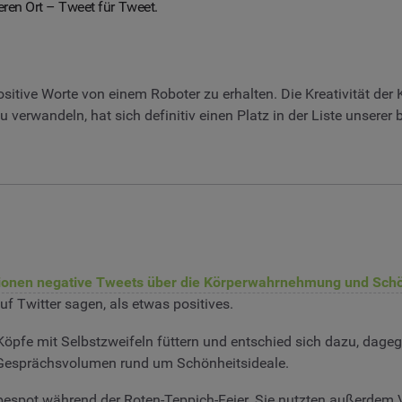
ren Ort – Tweet für Tweet.
positive Worte von einem Roboter zu erhalten. Die Kreativität 
u verwandeln, hat sich definitiv einen Platz in der Liste unsere
lionen negative Tweets über die Körperwahrnehmung und Schö
uf Twitter sagen, als etwas positives.
pfe mit Selbstzweifeln füttern und entschied sich dazu, dage
n Gesprächsvolumen rund um Schönheitsideale.
spot während der Roten-Teppich-Feier. Sie nutzten außerdem Vi