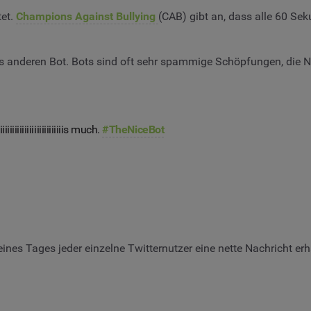
tet.
Champions Against Bullying
(CAB) gibt an, dass alle 60 Se
as anderen Bot. Bots sind oft sehr spammige Schöpfungen, die Nu
iiiiiiiiiiiiiiiiiiiis much.
#TheNiceBot
nes Tages jeder einzelne Twitternutzer eine nette Nachricht erh