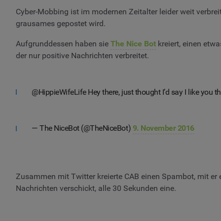
Cyber-Mobbing ist im modernen Zeitalter leider weit verbrei
grausames gepostet wird.
Aufgrunddessen haben sie
The Nice Bot
kreiert, einen etw
der nur positive Nachrichten verbreitet.
@HippieWifeLife Hey there, just thought I’d say I like you thiiiiii
— The NiceBot (@TheNiceBot)
9. November 2016
Zusammen mit Twitter kreierte CAB einen Spambot, mit er ei
Nachrichten verschickt, alle 30 Sekunden eine.