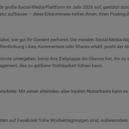
jede große Social-Media-Plattform im Jahr 2026 auf, gestützt du
z aufbauen – diese Erkenntnisse helfen Ihnen, Ihren Posting-Ze
e dabei, wie gut Ihr Content performt. Die meisten Social-Media-A
fentlichung Likes, Kommentare oder Shares erhält, pusht der Al
 könnte untergehen, bevor Ihre Zielgruppe die Chance hat, ihn zu
agement, das zu größerer Sichtbarkeit führen kann.
arketer. Mit seiner alternden, aber loyalen Nutzerbasis kann es 
Posten auf Facebook frühe Wochentagmorgen sind, insbesondere: