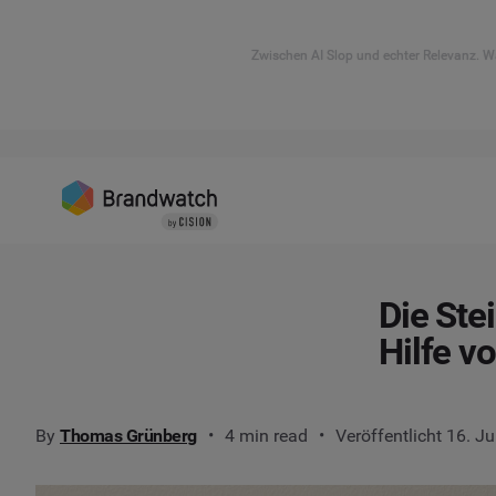
Zwischen AI Slop und echter Relevanz. Wa
Die Ste
Hilfe v
By
Thomas Grünberg
4 min read
Veröffentlicht 16. J