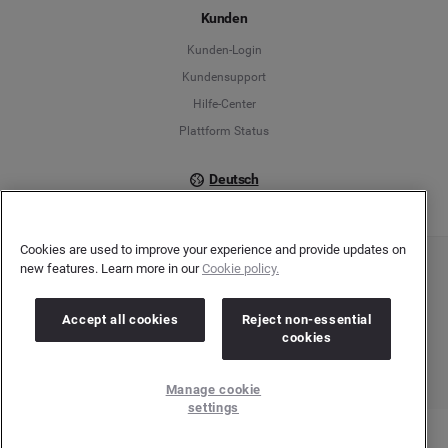
Kunden
Français
Kunden-Login
Kundensupport
Italiano
Hilfe-Center
Plattform Status
Deutsch
Cookies are used to improve your experience and provide updates on
new features. Learn more in our
Cookie policy.
Copyright © 2026 Brandwatch. Alle Rechte vorbehalten. De-Saint-Exupéry-Straße 10,
60549 Frankfurt/Main
Registergericht: Amtsgericht Frankfurt am Main | Registernummer: HRB 138083 |
Accept all cookies
Reject non-essential
Umsatzsteuer-Identifikationsnummer: DE278408482
cookies
Manage cookie
settings