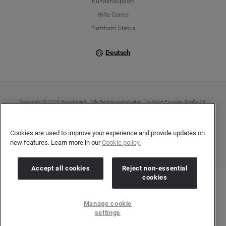
Kundensupport
Italiano
Hilfe-Center
Plattform Status
Deutsch
Copyright © 2026 Brandwatch. Alle Rechte vorbehalten. De-Saint-Exupéry-Straße 10,
60549 Frankfurt/Main
Registergericht: Amtsgericht Frankfurt am Main | Registernummer: HRB 138083 |
Umsatzsteuer-Identifikationsnummer: DE278408482
Cookies are used to improve your experience and provide updates on
new features. Learn more in our
Cookie policy.
Accept all cookies
Reject non-essential
cookies
Manage cookie
settings