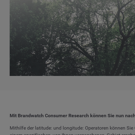
Mit Brandwatch Consumer Research können Sie nun nach S
Mithilfe der latitude: und longitude: Operatoren können Sie