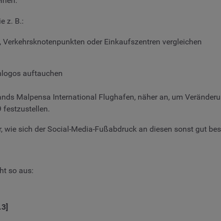
inen.
 z. B.:
 Verkehrsknotenpunkten oder Einkaufszentren vergleichen
nlogos auftauchen
ands Malpensa International Flughafen, näher an, um Veränderu
 festzustellen.
er, wie sich der Social-Media-Fußabdruck an diesen sonst gut bes
ht so aus:
.3]