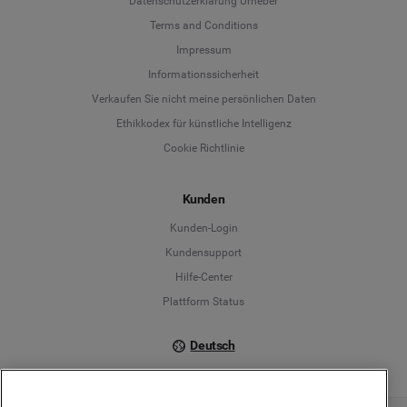
Datenschutzerklärung Urheber
Terms and Conditions
Language
Impressum
Informationssicherheit
Deutsch
Verkaufen Sie nicht meine persönlichen Daten
Ethikkodex für künstliche Intelligenz
English
Cookie Richtlinie
Español
Kunden
Français
Kunden-Login
Kundensupport
Italiano
Hilfe-Center
Plattform Status
Deutsch